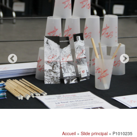
Accueil
»
Slide principal
»
P1010235