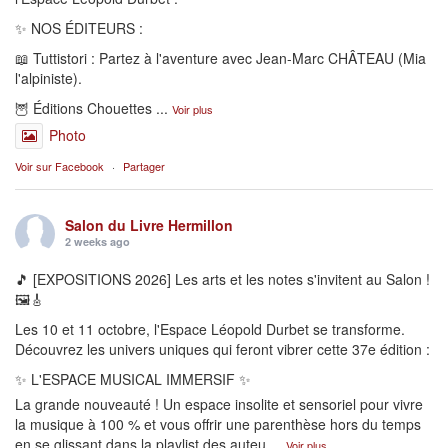
✨ NOS ÉDITEURS :
📖 Tuttistori : Partez à l'aventure avec Jean-Marc CHÂTEAU (Mia
l'alpiniste).
🦉 Éditions Chouettes
...
Voir plus
Photo
Voir sur Facebook
·
Partager
Salon du Livre Hermillon
2 weeks ago
🎵 [EXPOSITIONS 2026] Les arts et les notes s'invitent au Salon !
🖼️🎸
Les 10 et 11 octobre, l'Espace Léopold Durbet se transforme.
Découvrez les univers uniques qui feront vibrer cette 37e édition :
✨ L'ESPACE MUSICAL IMMERSIF ✨
La grande nouveauté ! Un espace insolite et sensoriel pour vivre
la musique à 100 % et vous offrir une parenthèse hors du temps
en se glissant dans la playlist des auteu
...
Voir plus