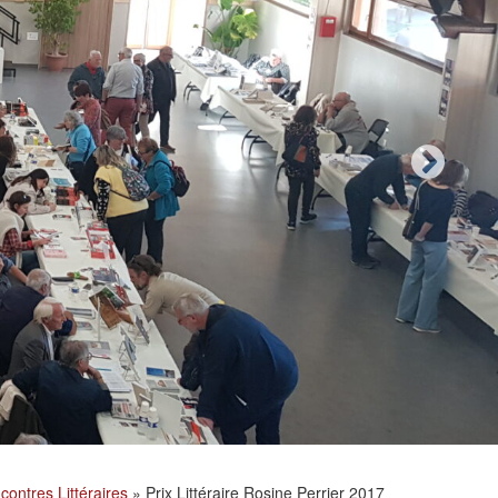
contres Littéraires
»
Prix Littéraire Rosine Perrier 2017