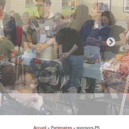
Accueil
»
Partenaires
»
sponsors-P5