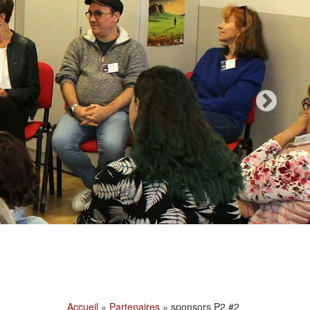
Accueil
»
Partenaires
»
sponsors P2 #2