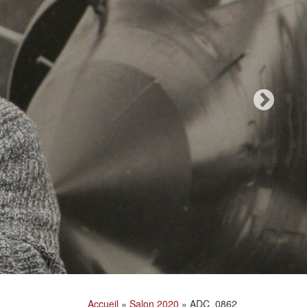
Accueil
»
Salon 2020
»
ADC_0862