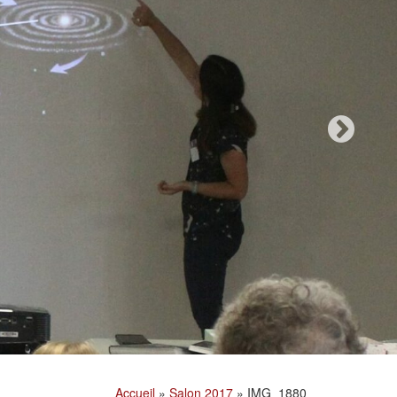
Accueil
»
Salon 2017
»
IMG_1880